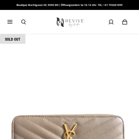
Boutique Marktgasse 50, 9500 Wil | Öffnungszeiten: Sa 10-14 Uhr. TEL: +41 792661099
SOLD OUT