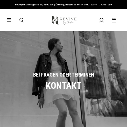
Boutique Marktgasse 50, 9500 Wil | Öffnungszeiten: Sa 10-14 Uhr. TEL: +41 792661099
BEI FRAGEN ODER TERMINEN
KONTAKT