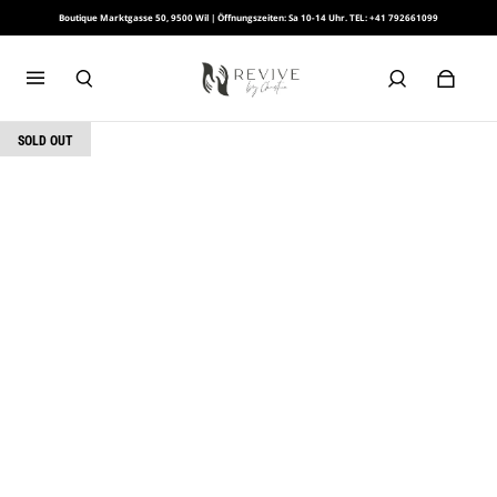
Boutique Marktgasse 50, 9500 Wil | Öffnungszeiten: Sa 10-14 Uhr. TEL: +41 792661099
SOLD OUT