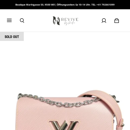
Boutique Marktgasse 50, 9500 Wil | Öffnungszeiten: Sa 10-14 Uhr. TEL: +41 792661099
SOLD OUT