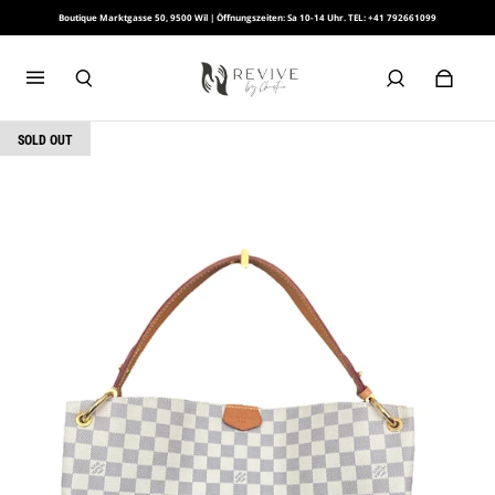
Boutique Marktgasse 50, 9500 Wil | Öffnungszeiten: Sa 10-14 Uhr. TEL: +41 792661099
SOLD OUT