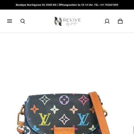
Boutique Marktgasse 50, 9500 Wil | Öffnungszeiten: Sa 10-14 Uhr. TEL: +41 792661099