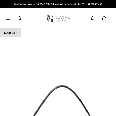
Boutique Marktgasse 50, 9500 Wil | Öffnungszeiten: Sa 10-14 Uhr. TEL: +41 792661099
SOLD OUT