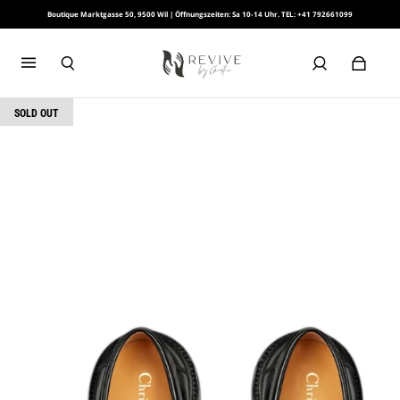
Boutique Marktgasse 50, 9500 Wil | Öffnungszeiten: Sa 10-14 Uhr. TEL: +41 792661099
SOLD OUT