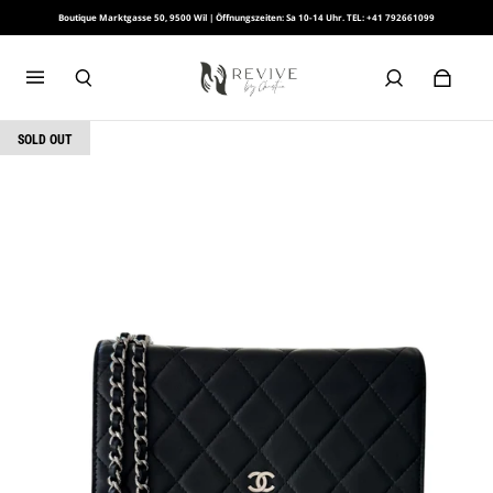
Boutique Marktgasse 50, 9500 Wil | Öffnungszeiten: Sa 10-14 Uhr. TEL: +41 792661099
SOLD OUT