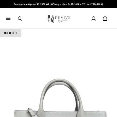
Boutique Marktgasse 50, 9500 Wil | Öffnungszeiten: Sa 10-14 Uhr. TEL: +41 792661099
SOLD OUT